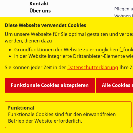
Kontakt
Pflegen 
Über uns
Wohnen i
Kinder u
Wünschewagen
Diese Webseite verwendet Cookies
Retten u
Um unsere Webseite für Sie optimal gestalten und verbe
Ärztlich
werden, dienen dazu
Beraten 
Grundfunktionen der Website zu ermöglichen („funk
Menschen
in der Website integrierte Drittanbieter-Elemente w
Sie können jeder Zeit in der
Datenschutzerklärung
Ihre 
Funktionale Cookies akzeptieren
Alle Cookies
Funktional
Funktionale Cookies sind für den einwandfreien
Betrieb der Website erforderlich.