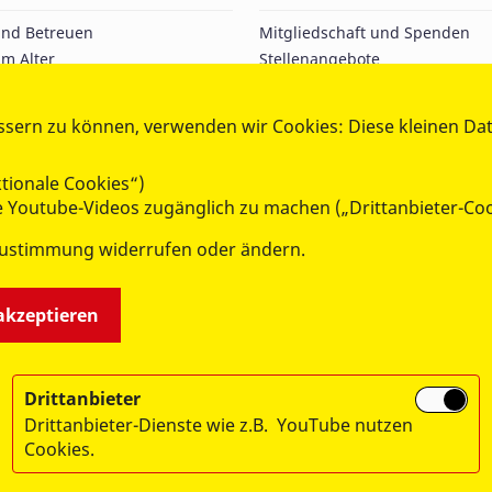
und Betreuen
Mitgliedschaft und Spenden
m Alter
Stellenangebote
nd Jugend
Praktika
nd Schützen
Ausbildung und Studium
ssern zu können, verwenden wir Cookies: Diese kleinen Da
e Versorgung
Freiwilligenarbeit
und Service
tionale Cookies“)
 mit Behinderungen
ie Youtube-Videos zugänglich zu machen („Drittanbieter-Coo
Zustimmung widerrufen oder ändern.
 akzeptieren
Drittanbieter
Drittanbieter-Dienste wie z.B. YouTube nutzen
Cookies.