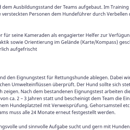
nd dem Ausbildungsstand der Teams aufgebaut. Im Trainin
le versteckten Personen dem Hundeführer durch Verbellen
r für seine Kameraden als engagierter Helfer zur Verfügun
taktik sowie Orientierung im Gelände (Karte/Kompass) gesc
lich aufgefrischt
und den Eignungstest für Rettungshunde ablegen. Dabei w
hen Umwelteinflüssen überprüft. Der Hund sollte sich stet
ch zeigen. Nach dem bestandenen Eignungstest arbeiten di
von ca. 2 – 3 Jahren statt und bescheinigt dem Team die Ei
nem Hundeplatzteil mit Verweisprüfung, Gehorsamsteil etc.
eams muss alle 24 Monate erneut festgestellt werden.
ungsvolle und sinnvolle Aufgabe sucht und gern mit Hunden