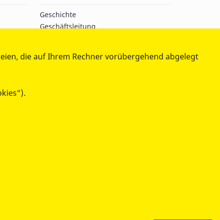
Geschichte
Geschäftsleitung
Vorstand
Satzung
teien, die auf Ihrem Rechner vorübergehend abgelegt
Partner
Tochtergesellschaften
kies“).