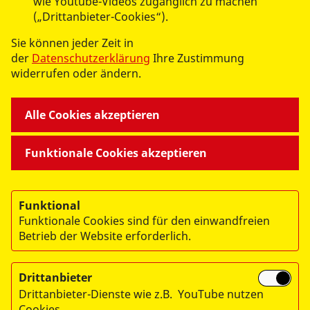
wie Youtube-Videos zugänglich zu machen
(„Drittanbieter-Cookies“).
UNSERE ANGEBOTE
Sie können jeder Zeit in
der
Datenschutzerklärung
Ihre Zustimmung
widerrufen oder ändern.
MITMACHEN UND HELFEN
Alle Cookies akzeptieren
ÜBER UNS
Funktionale Cookies akzeptieren
Funktional
Funktionale Cookies sind für den einwandfreien
Betrieb der Website erforderlich.
© 2026 ASB Zwickau
Drittanbieter
Impressum
Drittanbieter-Dienste wie z.B. YouTube nutzen
Datenschutz
Cookies.