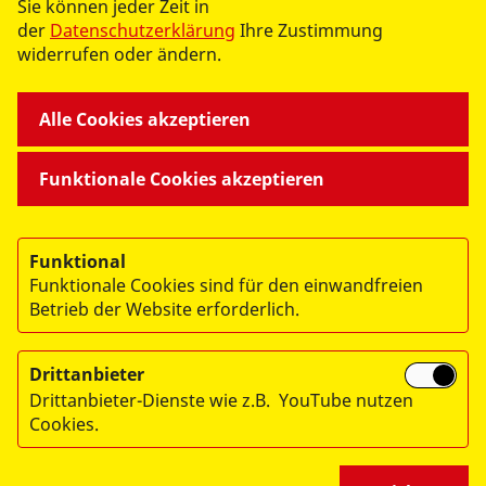
UNSERE ANGEBOTE
Sie können jeder Zeit in
der
Datenschutzerklärung
Ihre Zustimmung
widerrufen oder ändern.
MITMACHEN UND HELFEN
Alle Cookies akzeptieren
ÜBER UNS
Funktionale Cookies akzeptieren
Funktional
Funktionale Cookies sind für den einwandfreien
Betrieb der Website erforderlich.
© 2026 ASB Zwickau
Drittanbieter
Impressum
Drittanbieter-Dienste wie z.B. YouTube nutzen
Datenschutz
Cookies.
Barrierefreiheit