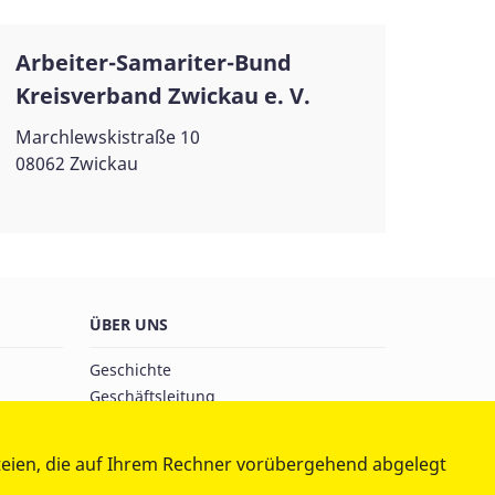
Arbeiter-Samariter-Bund
Kreisverband Zwickau e. V.
Marchlewskistraße 10
08062 Zwickau
ÜBER UNS
Geschichte
Geschäftsleitung
Vorstand
Satzung
teien, die auf Ihrem Rechner vorübergehend abgelegt
Partner