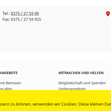
Tel.:
0375 / 27 59 90
Fax: 0375 / 27 59 925
ANGEBOTE
MITMACHEN UND HELFEN
und Betreuen
Mitgliedschaft und Spenden
m Alter
Stellenangebote
nd Jugend
Praktika
nd Schützen
Ausbildung und Studium
ssern zu können, verwenden wir Cookies: Diese kleinen Da
e Versorgung
Freiwilligenarbeit